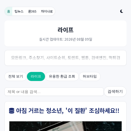
홈
팁뉴스
론365
차이나로
라이프
실시간 업데이트: 2026년 08월 09일
모든링크, 주소찾기, 사이트순위, 토렌트, 웹툰, 검색엔진, 먹튀검
증, 스포츠, 드라마, 커뮤니티 링크사이트! 여기여
전체 보기
라이프
유용한 환급 조회
허브타임
검색하기
아침 거르는 청소년, '이 질환' 조심하세요!!