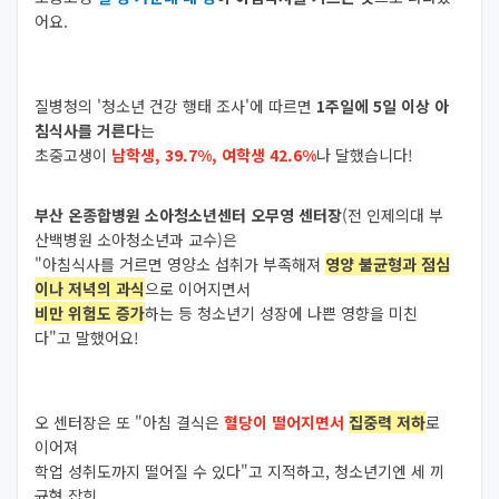
어요.
질병청의 '청소년 건강 행태 조사'에 따르면
1주일에 5일 이상 아
침식사를 거른다
는
초중고생이
남학생, 39.7%, 여학생 42.6%
나 달했습니다!
부산 온종합병원 소아청소년센터 오무영 센터장
(전 인제의대 부
산백병원 소아청소년과 교수)은
"아침식사를 거르면 영양소 섭취가 부족해져
영양 불균형과 점심
이나 저녁의 과식
으로 이어지면서
비만 위험도 증가
하는 등 청소년기 성장에 나쁜 영향을 미친
다"고 말했어요!
오 센터장은 또 "아침 결식은
혈당이 떨어지면서
집중력 저하
로
이어져
학업 성취도까지 떨어질 수 있다"고 지적하고,
청소년기엔 세 끼
균형 잡힌