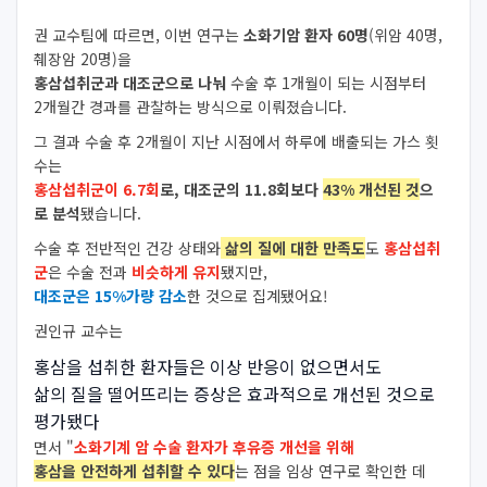
권 교수팀에 따르면, 이번 연구는
소화기암 환자 60명
(위암 40명,
췌장암 20명)을
홍삼섭취군과 대조군으로 나눠
수술 후 1개월이 되는 시점부터
2개월간 경과를 관찰하는 방식으로 이뤄졌습니다.
그 결과 수술 후 2개월이 지난 시점에서 하루에 배출되는 가스 횟
수는
홍삼섭취군이 6.7회
로, 대조군의 11.8회보다
43% 개선된 것
으
로 분석
됐습니다.
수술 후 전반적인 건강 상태와
삶의 질에 대한 만족도
도
홍삼섭취
군
은 수술 전과
비슷하게 유지
됐지만,
대조군은 15%가량 감소
한 것으로 집계됐어요!
권인규 교수는
홍삼을 섭취한 환자들은 이상 반응이 없으면서도
삶의 질을 떨어뜨리는 증상은 효과적으로 개선된 것으로
평가됐다
면서 "
소화기계 암 수술 환자가 후유증 개선을 위해
홍삼을 안전하게 섭취할 수 있다
는 점을 임상 연구로 확인한 데