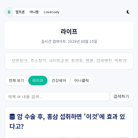
홈
헬프론
마나툰
Lovecody
라이프
실시간 업데이트: 2026년 08월 10일
모든링크, 주소찾기, 사이트순위, 토렌트, 웹툰, 검색엔진, 먹튀검
증, 스포츠, 드라마, 커뮤니티 링크사이트! 여기여
전체 보기
라이프
건강쉐어
머니클릭
검색하기
암 수술 후, 홍삼 섭취하면 '이것'에 효과 있
다고?