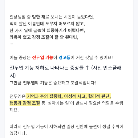
일상생활 중
멍한 채
로 보내는 시간이 늘었다면,
익히 알던 이름인데
도무지 떠오르지 않고
,
한 가지 일에 골똘히
집중하기가 어렵다면
,
의욕이 없고 감정 조절이 잘 안 된다면
,
···
이들 증상은
전두엽 기능
에
경고등
이 켜진 것일 수 있어요!
전두엽 기능 저하로 나타나는 증상들
↑ (사진 언스플래
시)
그만큼
전두엽의 기능
은 중요하고 포괄적입니다!
전두엽은
기억과 주의 집중력, 이성적 사고, 합리적 판단,
행동과 감정 조절
등 ‘살아가는 일’에 반드시 필요한 역할을 수행
해요.
따라서 전두엽 기능이 저하되면 일상 전반에 불편이 생길 수밖에
없답니다.