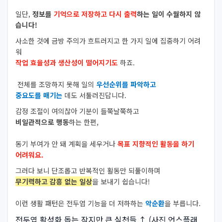
일단,
정보를
기억으로 저장하고 다시 출력
하는 일이 수월하지 않
습니다!
사소한 것에 금방 주의가 흐트러지고 한 가지 일에 집중하기 어려
워
작업 효율성과 생산성이 떨어지기도
하죠.
전체를 조망하지 못해 일의
우선순위를 파악하고
중요도를 매기는
데도 서툴러진답니다.
감정 조절
이 여의찮아 기분이 들쭉날쭉하고
비일관적으로 행동
하는 한편,
동기 부여
가 안 돼 계획을 세우거나
목표 지향적인 활동을 하기
어려워요.
그러다 보니 단조롭고 반복적인 활동만 되풀이하며
무기력하고 감흥 없는 일상
을 보내기 쉽습니다!
이런 생활 패턴은 전두엽 기능을 더 저하하는
악순환
을 부릅니다.
전두엽 활성화 돕는 작지만 큰 실천들
↑ (사진 언스플래