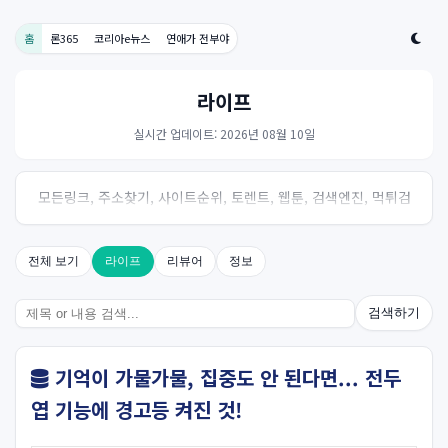
홈
론365
코리아e뉴스
연애가 전부야
라이프
실시간 업데이트: 2026년 08월 10일
모든링크, 주소찾기, 사이트순위, 토렌트, 웹툰, 검색엔진, 먹튀검
증, 스포츠, 드라마, 커뮤니티 링크사이트! 여기여
전체 보기
라이프
리뷰어
정보
검색하기
기억이 가물가물, 집중도 안 된다면... 전두
엽 기능에 경고등 켜진 것!