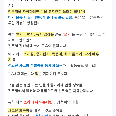
시)
전두엽을 자극하려면 손을 부지런히 놀려야 합니다!
대뇌 운동 피질의 30%가 손과 관련된 만큼
, 손을 많이 쓸수록 전
두엽 기능이 향상됩니다.
특히
일기나 편지, 독서 감상문
같은
‘쓰기’
는 문장을 떠올리고 실
제로 표현하면서
전두엽 활성화에 크게 도움이 된답니다.
이 외에도
뜨개질, 종이접기, 목공예, 화초 돌보기, 악기 배우
기
등
정교한 사고와 손놀림을 동시에 요구
하는 활동들도 좋아요!
TV나 휴대폰보다
책
을 가까이해 봅시다!
책을 읽는 동안 뇌는
인물과 줄거리에 관한 정보를
전두엽에서 불러와 재생함
으로써 전두엽을 자극한답니다.
특히 책을
소리 내서 읽는다면
금상첨화입니다!
새로운 외국어
를 배우는 것도 좋아요.
일상의 루틴에
약
간의 변화
를 주는 것도 방법이랍니다.