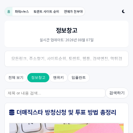
홈
파워n뉴스
토렌트 사이트 순위
연애가 전부야
정보창고
실시간 업데이트: 2026년 08월 07일
모든링크, 주소찾기, 사이트순위, 토렌트, 웹툰, 검색엔진, 먹튀검
증, 스포츠, 드라마, 커뮤니티 링크사이트! 여기여
전체 보기
정보창고
맨위키
임플란트
검색하기
더매직스타 방청신청 및 투표 방법 총정리