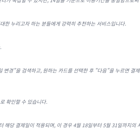
대한 누리고자 하는 분들에게 강력히 추천하는 서비스입니다.
.
 변경"을 검색하고, 원하는 카드를 선택한 후 "다음"을 누르면 결제
로 확인할 수 있습니다.
터 해당 결제일이 적용되며, 이 경우 4월 18일부터 5월 31일까지의