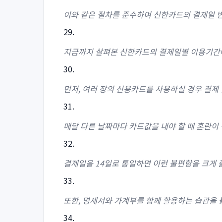
이와 같은 절차를 준수하여 신한카드의 결제일 변
지금까지 살펴본 신한카드의 결제일별 이용기간에
먼저, 여러 장의 신용카드를 사용하실 경우 결제
매달 다른 날짜마다 카드값을 내야 할 때 혼란이 
결제일을 14일로 통일하면 이런 불편함을 크게 
또한, 명세서와 가계부를 함께 활용하는 습관을 