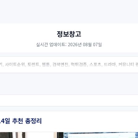
정보창고
실시간 업데이트: 2026년 08월 07일
, 사이트순위, 토렌트, 웹툰, 검색엔진, 먹튀검증, 스포츠, 드라마, 커뮤니티
4일 추천 총정리