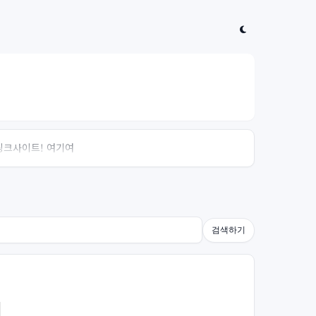
 링크사이트! 여기여
검색하기