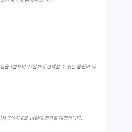
일을 1일부터 27일까지 선택할 수 있는 옵션이 나
 사용금액이 6월 14일에 청구될 예정입니다.