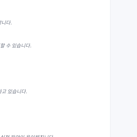
합니다.
할 수 있습니다.
하고 있습니다.
 실적 파악이 용이해집니다.