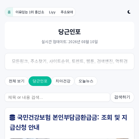
홈
이유있는 1위 흥신소
Liyy
주소모아
당근인포
실시간 업데이트: 2026년 08월 10일
모든링크, 주소찾기, 사이트순위, 토렌트, 웹툰, 검색엔진, 먹튀검
증, 스포츠, 드라마, 커뮤니티 링크사이트! 여기여
전체 보기
당근인포
치아건강
오늘뉴스
검색하기
국민건강보험 본인부담금환급금: 조회 및 지
급신청 안내