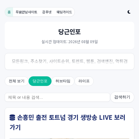
홈
무료만남사이트
감주넷
웨딩가이드
당근인포
실시간 업데이트: 2026년 08월 09일
모든링크, 주소찾기, 사이트순위, 토렌트, 웹툰, 검색엔진, 먹튀검
증, 스포츠, 드라마, 커뮤니티 링크사이트! 여기여
전체 보기
당근인포
허브타임
라이프
검색하기
손흥민 출전 토트넘 경기 생방송 LIVE 보러
가기