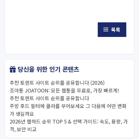
목록
당신을 위한 인기 콘텐츠
추천 토렌트 사이트 순위를 공유합니다 (2026)
조아툰 JOATOON: 모든 웹툰을 무료로, 가장 빠르게!
추천 토렌트 사이트 순위를 공유합니다
주방 후드 필터에 콜라를 부어보세요 그 다음에 어떤 변화
가 생길까요
2026년 웹하드 순위 TOP 5 & 선택 가이드: 속도, 용량, 가
격, 보안 비교