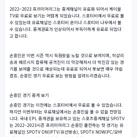
2022~2023 프리미어리그는 중계채널이 유료화 되어서 케이블
TV로 무료로 보기는 어렵게 되었습니다. 스포티비에서 무료로 볼
수 있었는데 유료채널인 스포티비 온이나 스포티비 나우에서 볼
수 있습니다. 중계권료가 인상되어서 부득이하게 유료로 되었다
고 합니다.
손흥민은 이번 시즌 역시 득점왕을 노릴 것으로 보여지며, 히샬리
송과 페르시치 합류해 공격진이 더 막강해져서 더 박진감 있는 경
기를 보여줄 것으로 예상되는데 유료로 되어서 못보면 매우 아쉽
겠죠. 손흥민 경기 무료로 보는 방법을 알려드리겠습니다.
손흥민 경기 중계 보기
손흥민 경기는 이전에는 스포티비에서 무료로 볼 수 있었습니다.
하지만 이번부터는 무료채널에서는 손흥민을 볼 수 없을 전망입
니다. 국내 EPL 중계권을 보유하고 있는 스포츠중계채널 SPOTV
는 2022~2023시즌 프리미어리그 손흥민 출전하는 첫 경기는 유
료채널인 SPOTV ON(IPTV/유선방송), SPOTV NOW(PC/모바