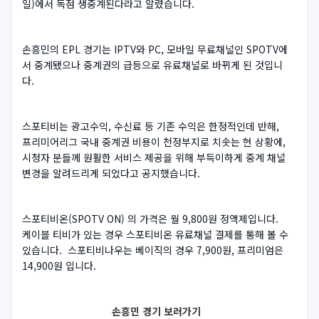
일)에서 독점 생중계된다라고 알렸습니다.
손흥민의 EPL 경기는 IPTV와 PC, 모바일 무료채널인 SPOTV에
서 중계됐으나 중계권의 급등으로 유료채널로 바뀌게 된 것입니
다.
스포티비는 광고수익, 수신료 등 기존 수익은 한정적인데 반해,
프리미어리그 국내 중계권 비용이 천정부지로 치솟는 현 상황에,
시청자 분들께 원활한 서비스 제공을 위해 부득이하게 중계 채널
변경을 알려드리게 되었다고 공지했습니다.
스포티비온(SPOTV ON) 의 가격은 월 9,800원 정액제입니다.
케이블 티비가 있는 경우 스포티비온 유료채널 결제를 통해 볼 수
있습니다. 스포티비나우는 베이직의 경우 7,900원, 프리미엄은
14,900원 입니다.
손흥민 경기 보러가기