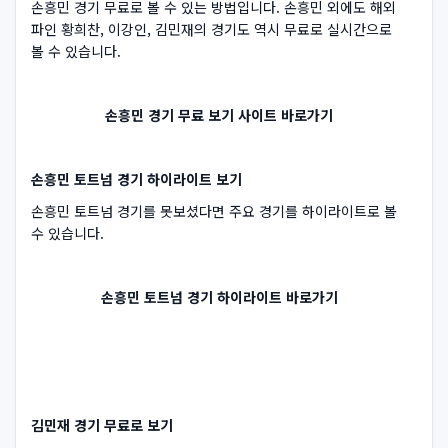
손흥민 경기 무료로 볼 수 있는 방법입니다. 손흥민 외에도 해외
파인 황희찬, 이강인, 김민재의 경기도 역시 무료로 실시간으로
볼 수 있습니다.
손흥민 경기 무료 보기 사이트 바로가기
손흥민 토트넘 경기 하이라이트 보기
손흥민 토트넘 경기를 못보셨다면 주요 경기를 하이라이트로 볼
수 있습니다.
손흥민 토트넘 경기 하이라이트 바로가기
김민재 경기 무료로 보기